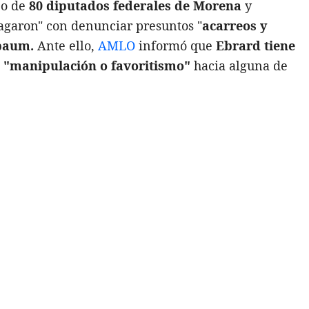
po de
80 diputados federales de Morena
y
garon" con denunciar presuntos "
acarreos y
baum.
Ante ello,
AMLO
informó que
Ebrard tiene
a
"manipulación o favoritismo
"
hacia alguna de