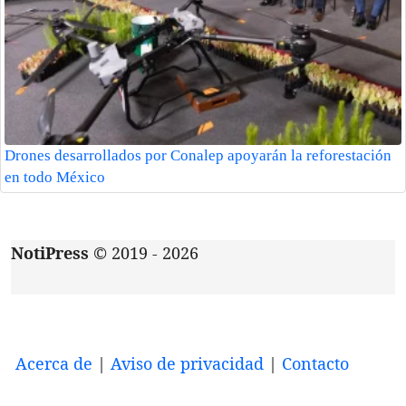
Drones desarrollados por Conalep apoyarán la reforestación
en todo México
NotiPress
© 2019 - 2026
Acerca de
|
Aviso de privacidad
|
Contacto