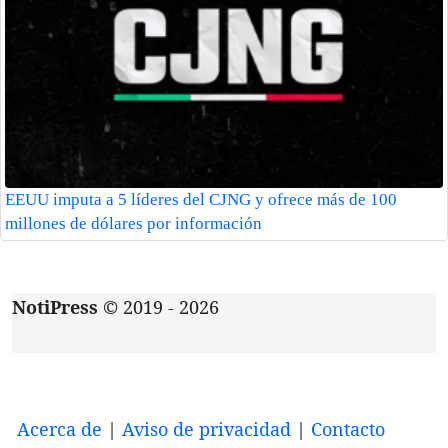
EEUU imputa a 5 líderes del CJNG y ofrece más de 100
millones de dólares por información
NotiPress
© 2019 - 2026
Acerca de
|
Aviso de privacidad
|
Contacto