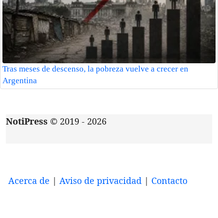
Tras meses de descenso, la pobreza vuelve a crecer en
Argentina
NotiPress
© 2019 - 2026
Acerca de
|
Aviso de privacidad
|
Contacto