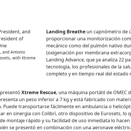
Landing Breathe
un capnómetro de ú
proporcionar una monitorización com
mecánico como del pulmón nativo dur
, and Antonio
(oxigenación por membrana extracorpor
rosets, with Xtreme
Landing Advance, que ya analiza 22 pa
tecnología, los profesionales de la 
completo y en tiempo real del estado r
n presentó
Xtreme Rescue
, una máquina portátil de OMEC 
e presenta un peso inferior a 7 kg y está fabricado con materi
ía. Puede transportarse fácilmente en ambulancia o helicópt
 en sinergia con Colibrì, otro dispositivo de Eurosets, lo
e montaje rápido y su facilidad de uso inmediata lo hacen 
bién se presentó en combinación con una aeronave eléctrica