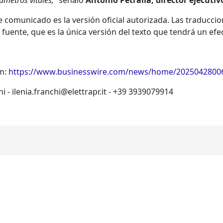
metros vitales,”
señaló
Antonio Petralia, director ejecutiv
ste comunicado es la versión oficial autorizada. Las traduc
 fuente, que es la única versión del texto que tendrá un efec
om:
https://www.businesswire.com/news/home/2025042800
i - ilenia.franchi@elettrapr.it - +39 3939079914