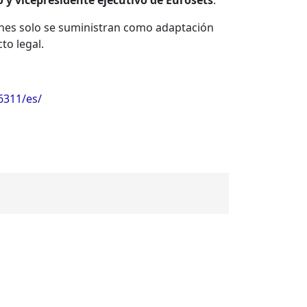
o y vicepresidente ejecutivo de Eurosets
.
ciones solo se suministran como adaptación
to legal.
6311/es/