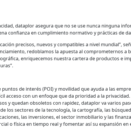
acidad, dataplor asegura que no se use nunca ninguna inform
lena confianza en cumplimiento normativo y prácticas de dat
ación precisos, nuevos y compatibles a nivel mundial”, señ
nanciamiento, redoblamos la apuesta al comprometernos a br
gráfica, enriquecemos nuestra cartera de productos e imp
suras”.
 puntos de interés (POI) y movilidad que ayuda a las empres
ícil acceso con un enfoque que da prioridad a la privacidad
sos y quedan obsoletos con rapidez, dataplor va varios pasos
los sectores de la tecnología, la cartografía, las búsquedas
iones, las inversiones, el sector inmobiliario y las finanz
ial o física en tiempo real y fomentar así su expansión en e