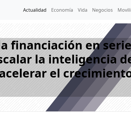
Actualidad
Economía
Vida
Negocios
Movil
a financiación en serie
calar la inteligencia d
 acelerar el crecimient