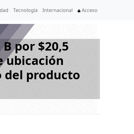
idad
Tecnología
Internacional
Acceso
 B por $20,5
e ubicación
o del producto