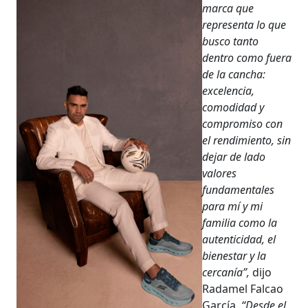
marca que
representa lo que
busco tanto
dentro como fuera
de la cancha:
excelencia,
comodidad y
compromiso con
el rendimiento, sin
dejar de lado
valores
fundamentales
para mí y mi
familia como la
autenticidad, el
bienestar y la
cercanía”,
dijo
Radamel Falcao
García.
“Desde el