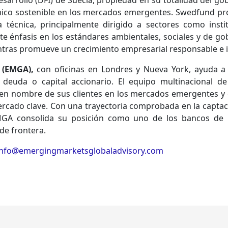
desarrollo (DFI) de Suecia, propiedad en su totalidad del g
ico sostenible en los mercados emergentes. Swedfund pro
a técnica, principalmente dirigido a sectores como insti
te énfasis en los estándares ambientales, sociales y de go
ntras promueve un crecimiento empresarial responsable e i
 (EMGA),
con oficinas en Londres y Nueva York, ayuda a 
 deuda o capital accionario. El equipo multinacional 
 en nombre de sus clientes en los mercados emergentes y
rcado clave. Con una trayectoria comprobada en la captació
MGA consolida su posición como uno de los bancos de 
de frontera.
info@emergingmarketsglobaladvisory.com