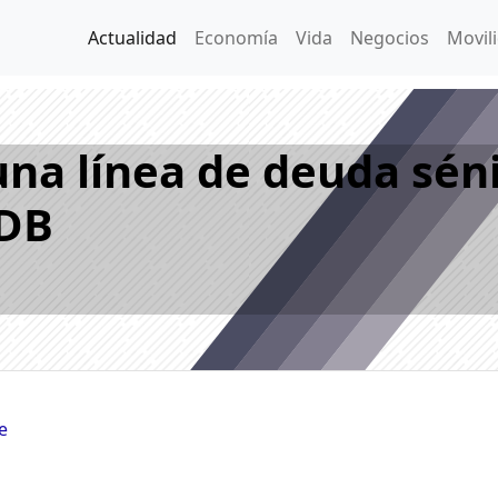
Actualidad
Economía
Vida
Negocios
Movil
na línea de deuda séni
CDB
e