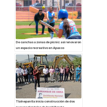
De canchas a zonas de pícnic: así renovaron
un espacio recreativo en Apaxco
Tlalnepantla inicia construcción de dos
nuevos planteles de bachillerato