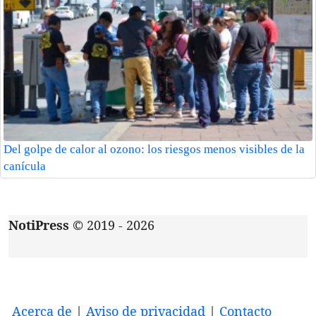
Del golpe de calor al ozono: los riesgos menos visibles de la
canícula
NotiPress
© 2019 - 2026
Acerca de
|
Aviso de privacidad
|
Contacto