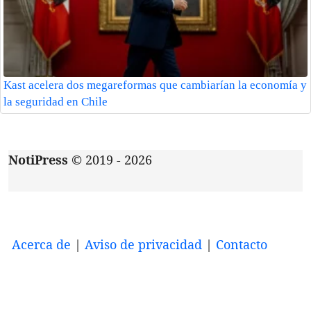
Kast acelera dos megareformas que cambiarían la economía y
la seguridad en Chile
NotiPress
© 2019 - 2026
Acerca de
|
Aviso de privacidad
|
Contacto