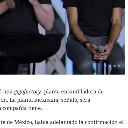
rá una
gigafactory
, planta ensambladora de
ón. La planta mexicana, señaló, será
a compañía tiene.
e de México, había adelantado la confirmación el