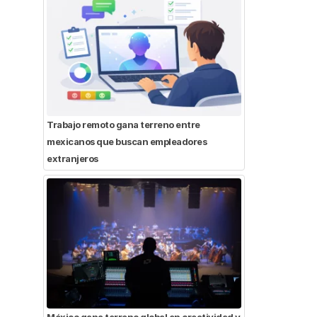
Trabajo remoto gana terreno entre
mexicanos que buscan empleadores
extranjeros
México gana terreno global en creatividad y