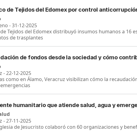
co de Tejidos del Edomex por control anticorrupci
o
eno - 31-12-2025
 de Tejidos del Edomex distribuyó insumos humanos a 16 es
ntos de trasplantes
udación de fondos desde la sociedad y cómo contri
o
z - 22-12-2025
s como en Álamo, Veracruz visibilizan cómo la recaudació
e emergencias
rente humanitario que atiende salud, agua y emerg
salud
z - 27-11-2025
Iglesia de Jesucristo colaboró con 60 organizaciones y bene