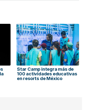
os
Star Camp integra más de
la
100 actividades educativas
en resorts de México