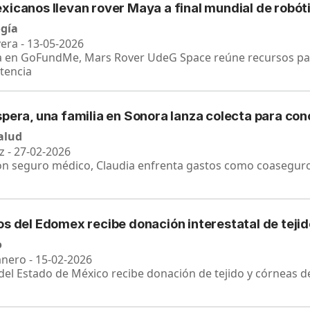
xicanos llevan rover Maya a final mundial de robót
ogía
vera - 13-05-2026
en GoFundMe, Mars Rover UdeG Space reúne recursos para 
tencia
pera, una familia en Sonora lanza colecta para con
salud
z - 27-02-2026
n seguro médico, Claudia enfrenta gastos como coaseguro
os del Edomex recibe donación interestatal de teji
o
anero - 15-02-2026
del Estado de México recibe donación de tejido y córneas 