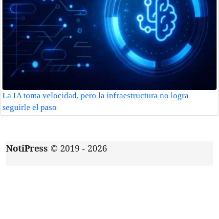
La IA toma velocidad, pero la infraestructura no logra
seguirle el paso
NotiPress
© 2019 - 2026
Acerca de
|
Aviso de privacidad
|
Contacto