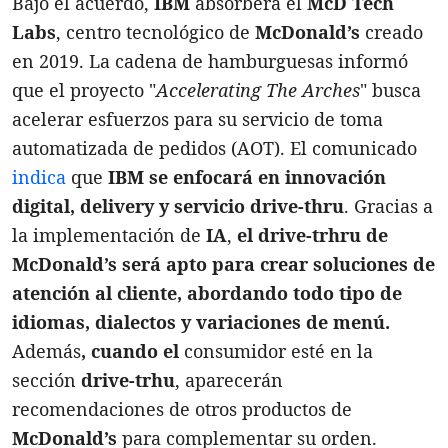
Bajo el acuerdo,
IBM
absorberá el
McD Tech
Labs
, centro tecnológico de
McDonald’s
creado
en 2019. La cadena de hamburguesas informó
que el proyecto "
Accelerating The Arches
" busca
acelerar esfuerzos para su servicio de toma
automatizada de pedidos (AOT). El comunicado
indica
que
IBM se enfocará en innovación
digital, delivery y servicio drive-thru
. Gracias a
la implementación de
IA
,
el drive-trhru
de
McDonald’s
será apto para crear soluciones de
atención al cliente, abordando todo tipo de
idiomas, dialectos y variaciones de menú.
Además
, cuando el
consumidor esté en la
sección
drive-trhu
, aparecerán
recomendaciones de otros productos de
McDonald’s
para complementar su orden.