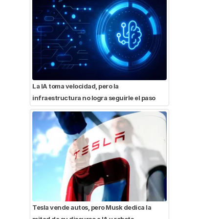
La IA toma velocidad, pero la
infraestructura no logra seguirle el paso
Tesla vende autos, pero Musk dedica la
mitad de su discurso a IA y robots