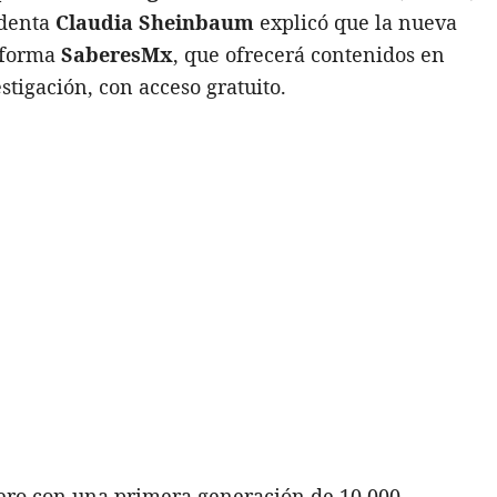
identa
Claudia Sheinbaum
explicó que la nueva
taforma
SaberesMx
, que ofrecerá contenidos en
stigación, con acceso gratuito.
ero con una primera generación de 10,000