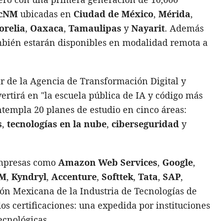
cNM
ubicadas en
Ciudad de México
,
Mérida
,
orelia
,
Oaxaca
,
Tamaulipas
y
Nayarit
. Además
también estarán disponibles en modalidad remota a
lar de la Agencia de Transformación Digital y
ertirá en "la escuela pública de IA y código más
templa 20 planes de estudio en cinco áreas:
s
,
tecnologías en la nube
,
ciberseguridad
y
empresas como
Amazon Web Services
,
Google
,
BM
,
Kyndryl
,
Accenture
,
Softtek
,
Tata
,
SAP
,
ión Mexicana de la Industria de Tecnologías de
s certificaciones: una expedida por instituciones
ecnológicas.