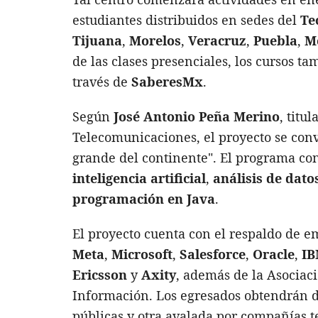
estudiantes distribuidos en sedes del
Te
Tijuana
,
Morelos
,
Veracruz
,
Puebla
,
M
de las clases presenciales, los cursos 
través de
SaberesMx
.
Según
José Antonio Peña Merino
, titu
Telecomunicaciones, el proyecto se conv
grande del continente". El programa con
inteligencia artificial
,
análisis de dato
programación en Java
.
El proyecto cuenta con el respaldo de 
Meta
,
Microsoft
,
Salesforce
,
Oracle
,
I
Ericsson
y
Axity
, además de la Asociac
Información. Los egresados obtendrán do
públicas y otra avalada por compañías t