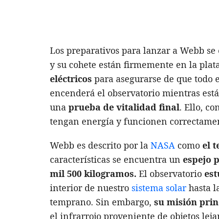
Los preparativos para lanzar a Webb se
y su cohete están firmemente en la pla
eléctricos
para asegurarse de que todo es
encenderá el observatorio mientras está
una
prueba de vitalidad final
. Ello, c
tengan energía y funcionen correctamen
Webb es descrito por la
NASA
como
el t
características se encuentra un
espejo 
mil 500 kilogramos.
El observatorio
est
interior de nuestro
sistema solar
hasta l
temprano. Sin embargo,
su misión prin
el infrarrojo proveniente de objetos lej