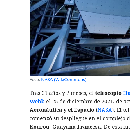
Foto:
NASA (WikiCommons)
Tras 31 años y 7 meses, el
telescopio
Hu
Webb
el 25 de diciembre de 2021
,
de ac
Aeronáutica y el Espacio
(
NASA
). El t
comenzó su despliegue en el complejo 
Kourou, Guayana Francesa.
De esta ma