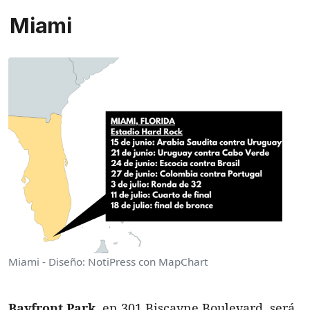
Miami
Miami - Diseño: NotiPress con MapChart
Bayfront Park
, en 301 Biscayne Boulevard, será