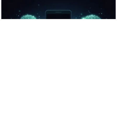
De podcasts personalizados a cuentos para dormir: así llega
la IA a la crianza