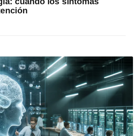
gía: cuándo los síntomas
tención