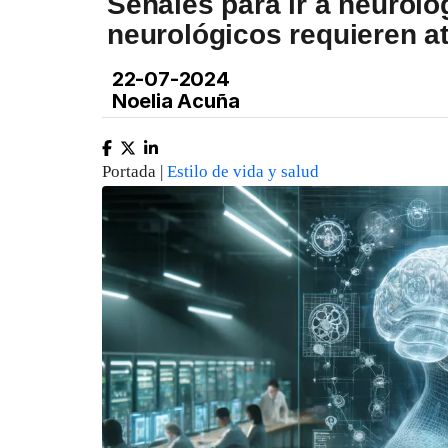
Señales para ir a neurolo
neurológicos requieren a
22-07-2024
Noelia Acuña
Portada |
Estilo de vida y salud