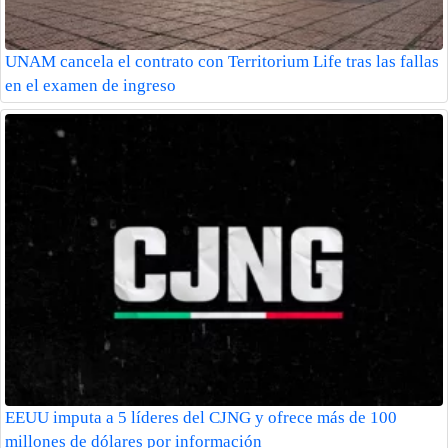
UNAM cancela el contrato con Territorium Life tras las fallas
en el examen de ingreso
EEUU imputa a 5 líderes del CJNG y ofrece más de 100
millones de dólares por información