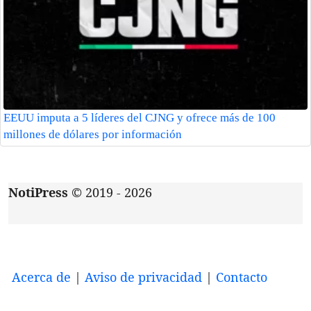
EEUU imputa a 5 líderes del CJNG y ofrece más de 100
millones de dólares por información
NotiPress
© 2019 - 2026
Acerca de
|
Aviso de privacidad
|
Contacto