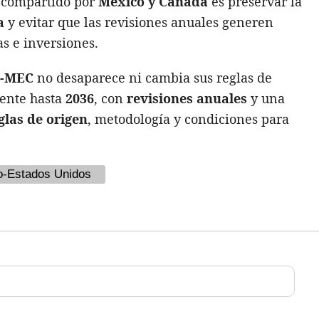
o compartido por
México y Canadá
es preservar la
a
y evitar que las revisiones anuales generen
s e inversiones.
-MEC
no desaparece ni cambia sus reglas de
gente hasta
2036
, con
revisiones anuales
y una
glas de origen
, metodología y condiciones para
o-Estados Unidos