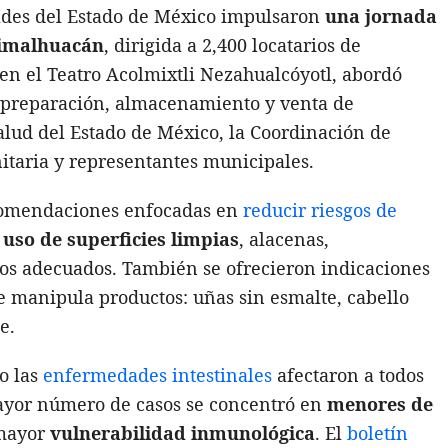
ades del Estado de México impulsaron
una jornada
himalhuacán
, dirigida a 2,400 locatarios de
 en el Teatro Acolmixtli Nezahualcóyotl, abordó
 preparación, almacenamiento y venta de
Salud del Estado de México, la Coordinación de
nitaria y representantes municipales.
ecomendaciones enfocadas en
reducir riesgos de
l
uso de superficies limpias
, alacenas,
ios adecuados. También se ofrecieron indicaciones
 manipula productos: uñas sin esmalte, cabello
e.
o las
enfermedades intestinales
afectaron a todos
mayor número de casos se concentró en
menores de
 mayor
vulnerabilidad inmunológica
. El
boletín