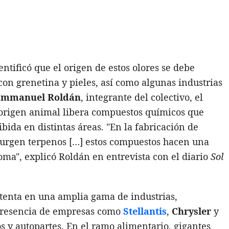
entificó que el origen de estos olores se debe
con grenetina y pieles, así como algunas industrias
Emmanuel Roldán
, integrante del colectivo, el
 origen animal libera compuestos químicos que
ida en distintas áreas. "En la fabricación de
 surgen terpenos […] estos compuestos hacen una
oma", explicó Roldán en entrevista con el diario
Sol
stenta en una amplia gama de industrias,
 presencia de empresas como
Stellantis
,
Chrysler
y
s y autopartes. En el ramo alimentario, gigantes