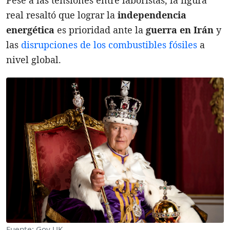
real resaltó que lograr la
independencia
energética
es prioridad ante la
guerra en Irán
y
las
disrupciones de los combustibles fósiles
a
nivel global.
Fuente: Gov UK