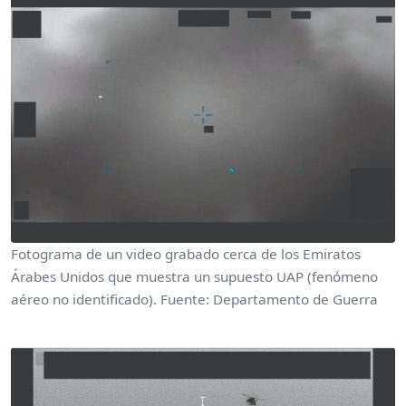
Fotograma de un video grabado cerca de los Emiratos
Árabes Unidos que muestra un supuesto UAP (fenómeno
aéreo no identificado). Fuente: Departamento de Guerra