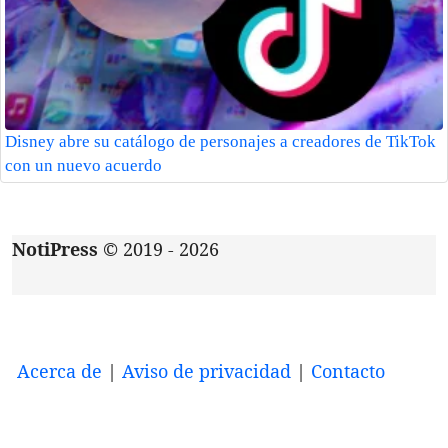
Disney abre su catálogo de personajes a creadores de TikTok
con un nuevo acuerdo
NotiPress
© 2019 - 2026
Acerca de
|
Aviso de privacidad
|
Contacto