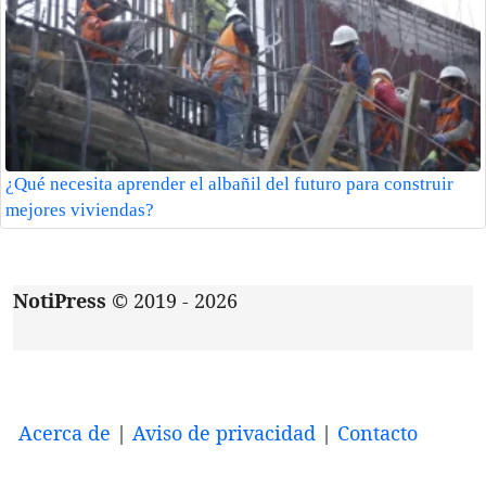
¿Qué necesita aprender el albañil del futuro para construir
mejores viviendas?
NotiPress
© 2019 - 2026
Acerca de
|
Aviso de privacidad
|
Contacto