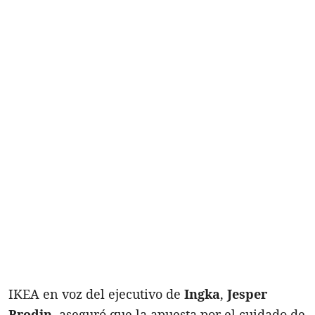
IKEA en voz del ejecutivo de
Ingka
,
Jesper
Brodin
, aseguró que la apuesta por el cuidado de