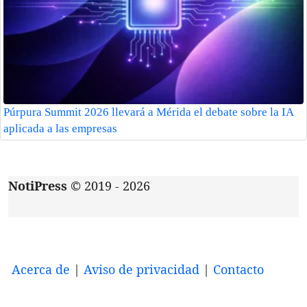
Púrpura Summit 2026 llevará a Mérida el debate sobre la IA
aplicada a las empresas
NotiPress
© 2019 - 2026
Acerca de
|
Aviso de privacidad
|
Contacto