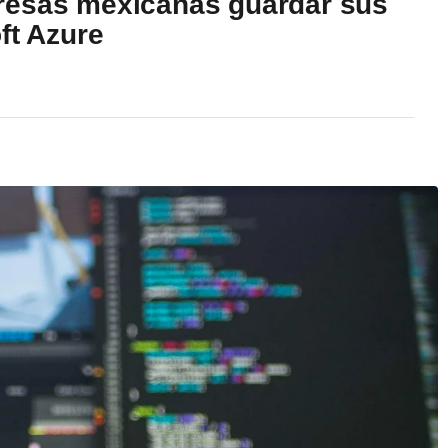
resas mexicanas guardar sus
ft Azure