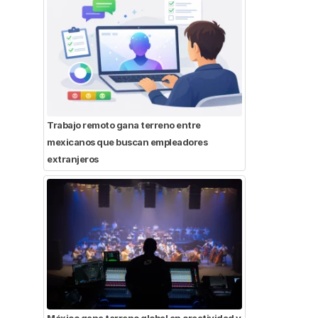
Trabajo remoto gana terreno entre
mexicanos que buscan empleadores
extranjeros
México gana terreno global en creatividad y