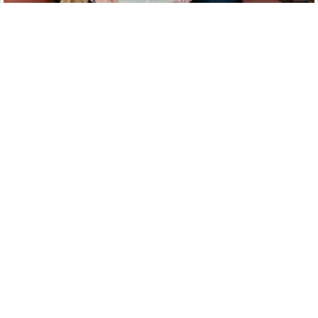
México y Brasil acuerdan ampliar comercio e inversiones
ante las disputas globales
El regreso de los materiales naturales define la arquitectura
de 2026