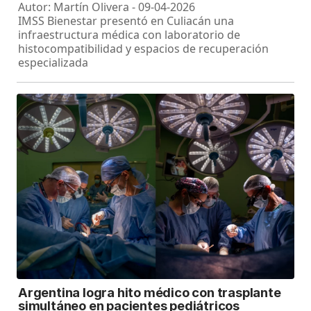
Autor: Martín Olivera - 09-04-2026
IMSS Bienestar presentó en Culiacán una
infraestructura médica con laboratorio de
histocompatibilidad y espacios de recuperación
especializada
Argentina logra hito médico con trasplante
simultáneo en pacientes pediátricos