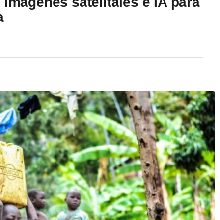
 imágenes satelitales e IA para
a