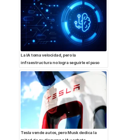
La IA toma velocidad, pero la
infraestructura no logra seguirle el paso
Tesla vende autos, pero Musk dedica la
mitad de su discurso a IA y robots