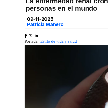
La enfermedad renal cróni
personas en el mundo
09-11-2025
Patricia Manero
Portada |
Estilo de vida y salud