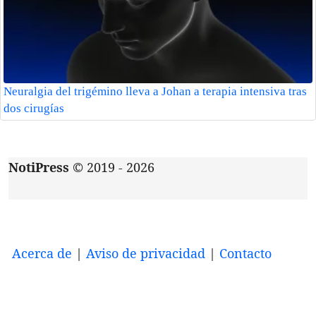
Neuralgia del trigémino lleva a Johan a terapia intensiva tras
dos cirugías
NotiPress
© 2019 - 2026
Acerca de
|
Aviso de privacidad
|
Contacto