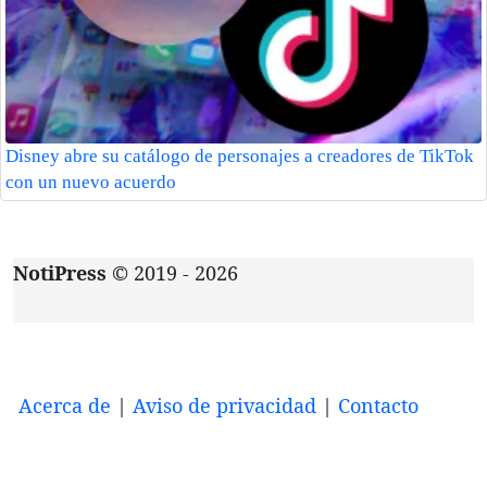
Disney abre su catálogo de personajes a creadores de TikTok
con un nuevo acuerdo
NotiPress
© 2019 - 2026
Acerca de
|
Aviso de privacidad
|
Contacto