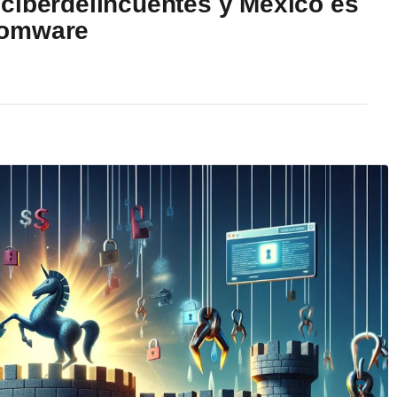
ciberdelincuentes y México es
somware