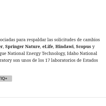
asociadas para respaldar las solicitudes de cambios
er
,
Springer
Nature
,
eLife
,
Hindawi
,
Scopus
y
 que National Energy Technology, Idaho National
tory son unos de los 17 laboratorios de Estados
TIQ+