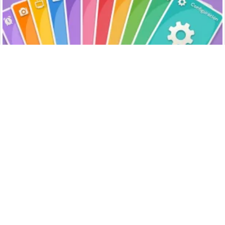
Qué cambia con la banca hiperpersonalizada impulsada por
inteligencia artificial
NotiPress
© 2019 - 2026
Acerca de
|
Aviso de privacidad
|
Contacto