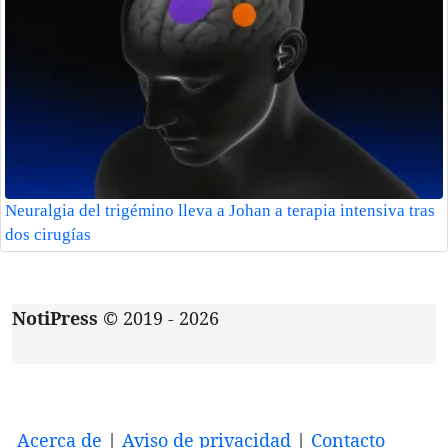
Neuralgia del trigémino lleva a Johan a terapia intensiva tras
dos cirugías
NotiPress
© 2019 - 2026
Acerca de
|
Aviso de privacidad
|
Contacto