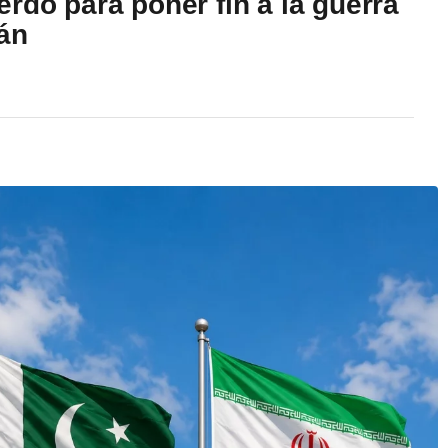
rdo para poner fin a la guerra
rán