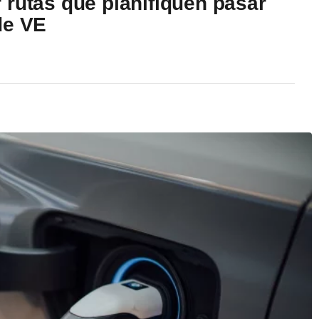
 rutas que planifiquen pasar
de VE