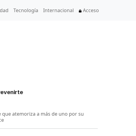
idad
Tecnología
Internacional
Acceso
revenirte
ie que atemoriza a más de uno por su
ce