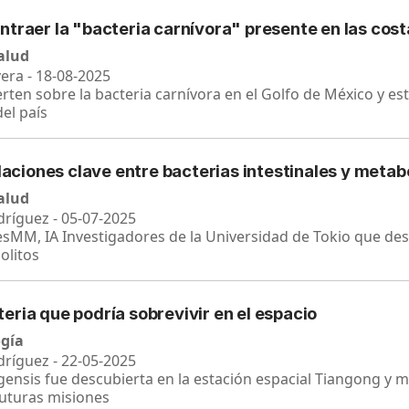
traer la "bacteria carnívora" presente en las cost
salud
vera - 18-08-2025
rten sobre la bacteria carnívora en el Golfo de México y e
el país
elaciones clave entre bacterias intestinales y meta
salud
ríguez - 05-07-2025
sMM, IA Investigadores de la Universidad de Tokio que des
olitos
ria que podría sobrevivir en el espacio
ogía
ríguez - 22-05-2025
ngensis fue descubierta en la estación espacial Tiangong y 
 futuras misiones