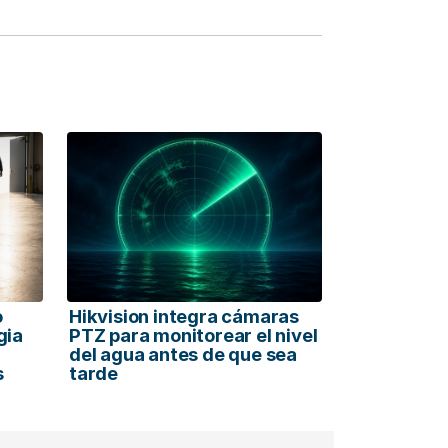
o
Hikvision integra cámaras
gia
PTZ para monitorear el nivel
del agua antes de que sea
s
tarde