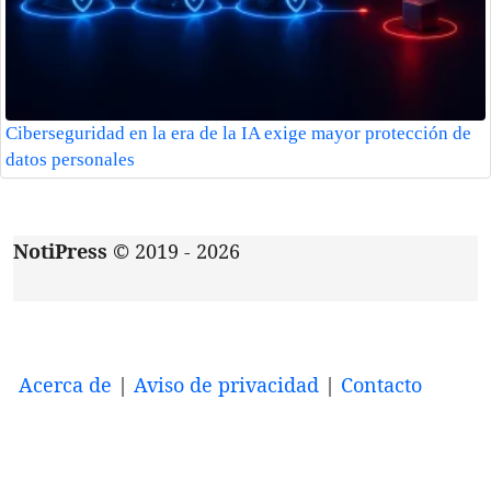
Ciberseguridad en la era de la IA exige mayor protección de
datos personales
NotiPress
© 2019 - 2026
Acerca de
|
Aviso de privacidad
|
Contacto