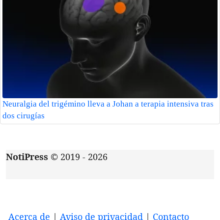
Neuralgia del trigémino lleva a Johan a terapia intensiva tras
dos cirugías
NotiPress
© 2019 - 2026
Acerca de
|
Aviso de privacidad
|
Contacto