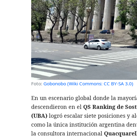
Foto:
Gobonobo (Wiki Commons: CC BY-SA 3.0)
En un escenario global donde la mayorí
descendieron en el
QS Ranking de Sost
(UBA)
logró escalar siete posiciones y a
como la única institución argentina den
la consultora internacional
Quacquarel